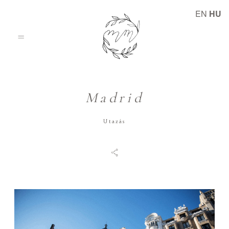
EN
HU
Madrid
Kezdőlap
Utazás
Történetek
Rólam