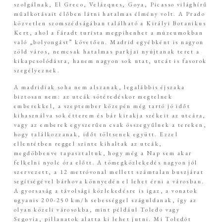
szolgálnak, El Greco, Velázques, Goya, Picasso világhírű
műalkotásait élőben látni hatalmas élmény volt. A Prado
közvetlen szomszédságában található a Királyi Botanikus
Kert, ahol a fáradt turista megpihenhet a múzeumokban
való „bolyongást” követően. Madrid egyébként is nagyon
zöld város, nemcsak hatalmas parkjai nyújtanak teret a
kikapcsolódásra, hanem nagyon sok utat, utcát is fasorok
szegélyeznek.
A madridiak soha nem alszanak, legalábbis éjszaka
biztosan nem: az utcák sötétedéskor megtelnek
emberekkel, a szeptember közepén még tartó jó időt
kihasználva sok étterem és bár kirakja székeit az utcára,
vagy az emberek egyszerűen csak összegyűlnek a tereken,
hogy találkozzanak, időt töltsenek együtt. Ezzel
ellentétben reggel szinte kihaltak az utcák,
megdöbbenve tapasztaltuk, hogy még a Nap sem akar
felkelni nyolc óra előtt. A tömegközlekedés nagyon jól
szervezett, a 12 metróvonal mellett számtalan buszjárat
segítségével bárhova könnyedén el lehet érni a városban.
A gyorsaság a távolsági közlekedésre is igaz, a vonatok
ugyanis 200-250 km/h sebességgel száguldanak, így az
olyan közeli városokba, mint például Toledo vagy
Segovia, pillanatok alatta ki lehet jutni. Mi Toledót