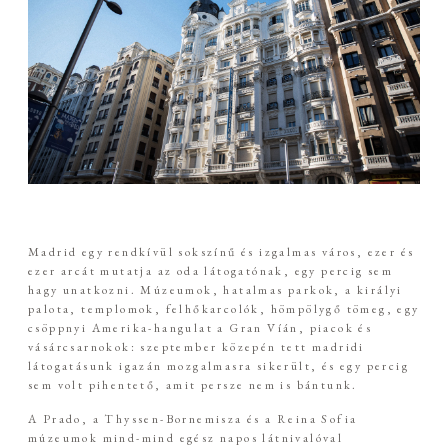
Kapcsolat
Árak
Fotó + Film
Madrid egy rendkívül sokszínű és izgalmas város, ezer és
ezer arcát mutatja az oda látogatónak, egy percig sem
hagy unatkozni. Múzeumok, hatalmas parkok, a királyi
palota, templomok, felhőkarcolók, hömpölygő tömeg, egy
csöppnyi Amerika-hangulat a Gran Víán, piacok és
vásárcsarnokok: szeptember közepén tett madridi
látogatásunk igazán mozgalmasra sikerült, és egy percig
sem volt pihentető, amit persze nem is bántunk.
A Prado, a Thyssen-Bornemisza és a Reina Sofia
múzeumok mind-mind egész napos látnivalóval