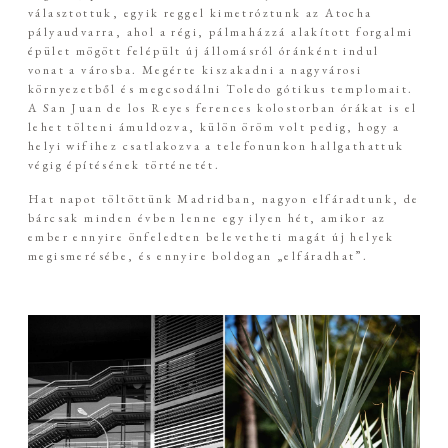
választottuk, egyik reggel kimetróztunk az Atocha
pályaudvarra, ahol a régi, pálmaházzá alakított forgalmi
épület mögött felépült új állomásról óránként indul
vonat a városba. Megérte kiszakadni a nagyvárosi
környezetből és megcsodálni Toledo gótikus templomait.
A San Juan de los Reyes ferences kolostorban órákat is el
lehet tölteni ámuldozva, külön öröm volt pedig, hogy a
helyi wifihez csatlakozva a telefonunkon hallgathattuk
végig építésének történetét.
Hat napot töltöttünk Madridban, nagyon elfáradtunk, de
bárcsak minden évben lenne egy ilyen hét, amikor az
ember ennyire önfeledten belevetheti magát új helyek
megismerésébe, és ennyire boldogan „elfáradhat”.