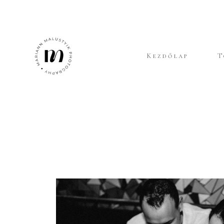
Kezdőlap
T