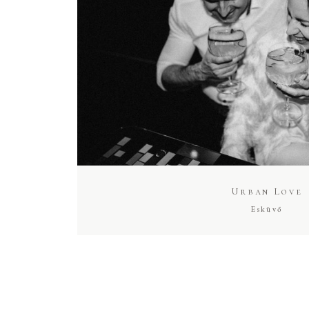
Urban Love
Esküvő