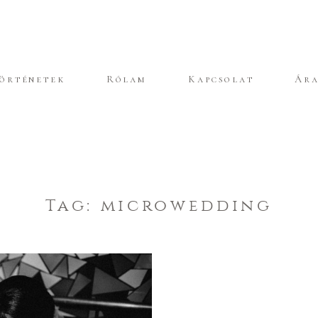
örténetek
Rólam
Kapcsolat
Ár
Tag: microwedding