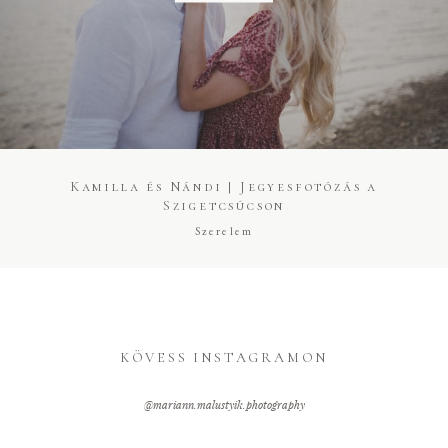
Kapcsolat
Árak
Fotó + Film
Kamilla és Nándi | Jegyesfotózás a
Szigetcsúcson
Szerelem
KÖVESS INSTAGRAMON
@mariann.malustyik.photography