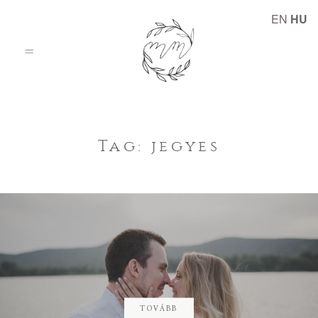
EN
HU
Kezdőlap
Tag: jegyes
Történetek
Rólam
TOVÁBB