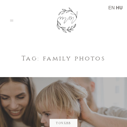
EN
HU
Kezdőlap
Tag: family photos
Történetek
Rólam
TOVÁBB