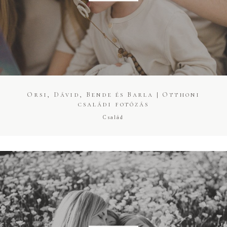
Kapcsolat
Árak
Fotó + Film
Orsi, Dávid, Bende és Barla | Otthoni
családi fotózás
Család