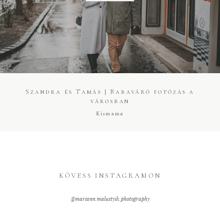
Kapcsolat
Árak
Fotó + Film
Szandra és Tamás | Babaváró fotózás a
városban
Kismama
KÖVESS INSTAGRAMON
@mariann.malustyik.photography